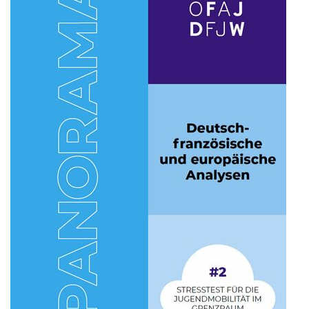
Forschung zu Raum-, Identitäts-,
Praxis-, Grenztheorien und
vergrenzten Lebenswelten
Gründungsmitglied der
Arbeitsgruppen „Cultural Border
Studies” (KWG), „Bordertextures”
(UniGR-CBS) und „LABOR SwissLux“
Gutachter für internationale
Fachzeitschriften und
Fördereinrichtungen
Mitherausgeber der Buchreihe
„Border Studies. Cultures, Spaces,
Orders” (Nomos)
Forschungsaufenthalte an der
Universität Flensburg, Viadrina
Universität Frankfurt (Oder),