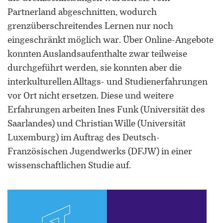
Partnerland abgeschnitten, wodurch
grenzüberschreitendes Lernen nur noch
eingeschränkt möglich war. Über Online-Angebote
konnten Auslandsaufenthalte zwar teilweise
durchgeführt werden, sie konnten aber die
ORCID 0000-0002-5402-3860
interkulturellen Alltags- und Studienerfahrungen
vor Ort nicht ersetzen. Diese und weitere
Professor für Kulturwissenschaftliche
Erfahrungen arbeiten Ines Funk (Universität des
Grenzforschung an der Universität
Saarlandes) und Christian Wille (Universität
Luxemburg
Luxemburg) im Auftrag des Deutsch-
Leiter des Interdisziplinären
Französischen Jugendwerks (DFJW) in einer
Kompetenzzentrums „UniGR-Center
wissenschaftlichen Studie auf.
for Border Studies“
Stv. Leiter des trinationalen Master in
Border Studies