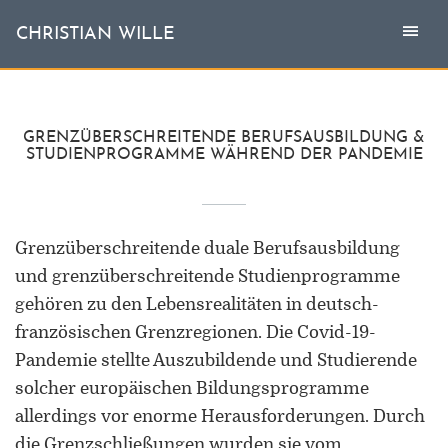
Togg
Toggl
CHRISTIAN WILLE
CHRISTIAN WILLE
navi
naviga
Aktuell
GRENZÜBERSCHREITENDE BERUFSAUSBILDUNG &
STUDIENPROGRAMME WÄHREND DER PANDEMIE
Themen
L'invité
Grenzüberschreitende duale Berufsausbildung
und grenzüberschreitende Studienprogramme
Publikationen
gehören zu den Lebensrealitäten in deutsch-
französischen Grenzregionen. Die Covid-19-
Vita
Pandemie stellte Auszubildende und Studierende
solcher europäischen Bildungsprogramme
allerdings vor enorme Herausforderungen. Durch
die Grenzschließungen wurden sie vom